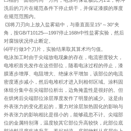
凹槽的一面朝向同一方向，电泳时保证极比为1∶2，将冲
洗后的刀片在规范条件下停止烘干，并保证漆膜的厚度
在规范范围内。
⑶将刀刃向上放入盐雾箱中，与垂直面呈15°～30°夹
角，按GB/T10125—1997停止168h中性盐雾实验，然后
对腐蚀状况停止断定。
⑷平行做3个刀片，实验结果取其算术均匀值。
电泳加工时由于尖端放电现象的存在，电流密度较大，
电堆积首先发作在这些部位，随着电泳过程的停止，漆
膜逐步增厚、电阻增大、绝缘水平增加，该部位的电流
密度逐步减小，然后电堆积才进入到相邻区域。涂料固
体组分集中在尖端部位析出，边角掩盖性是很好的。但
在烘烤后尖端部位涂层厚度发作了明显的减少。这是由
外表张力的变化惹起的，重力对涂层加热固化的影响与
外表张力的影响相比是很小的，能够疏忽不计。尖端部
位的金属特别薄，温度较其它部位升高较快，此部位底